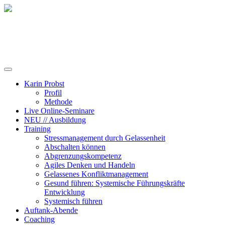
Training, Coaching und Keynotes
Karin Probst
Profil
Methode
Live Online-Seminare
NEU // Ausbildung
Training
Stressmanagement durch Gelassenheit
Abschalten können
Abgrenzungskompetenz
Agiles Denken und Handeln
Gelassenes Konfliktmanagement
Gesund führen: Systemische Führungskräfte
Entwicklung
Systemisch führen
Auftank-Abende
Coaching