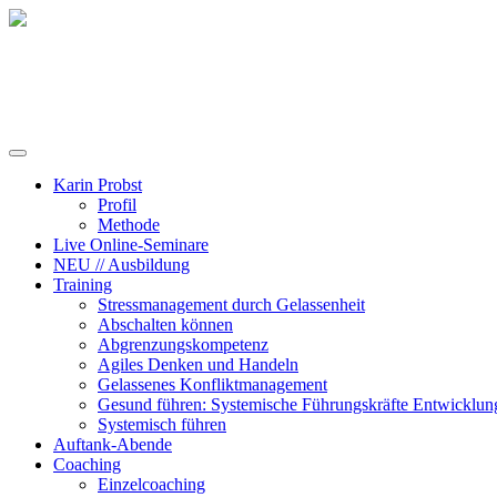
Training, Coaching und Keynotes
Karin Probst
Profil
Methode
Live Online-Seminare
NEU // Ausbildung
Training
Stressmanagement durch Gelassenheit
Abschalten können
Abgrenzungskompetenz
Agiles Denken und Handeln
Gelassenes Konfliktmanagement
Gesund führen: Systemische Führungskräfte Entwicklun
Systemisch führen
Auftank-Abende
Coaching
Einzelcoaching