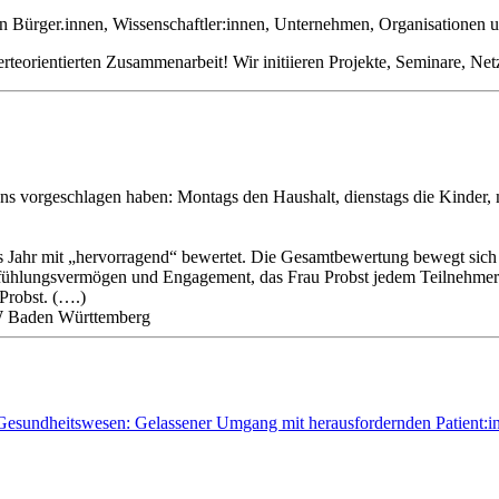
en Bürger.innen, Wissenschaftler:innen, Unternehmen, Organisatione
rteorientierten Zusammenarbeit! Wir initiieren Projekte, Seminare, Ne
ns vorgeschlagen haben: Montags den Haushalt, dienstags die Kinder, m
 Jahr mit „hervorragend“ bewertet. Die Gesamtbewertung bewegt sich i
nfühlungsvermögen und Engagement, das Frau Probst jedem Teilnehmer ent
Probst. (….)
BW Baden Württemberg
sundheitswesen: Gelassener Umgang mit herausfordernden Patient:i