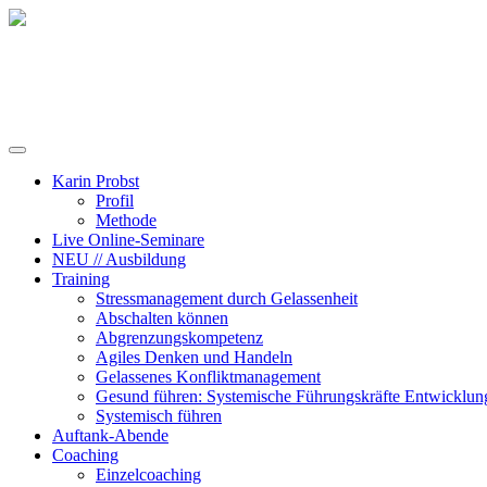
Training, Coaching und Keynotes
Karin Probst
Profil
Methode
Live Online-Seminare
NEU // Ausbildung
Training
Stressmanagement durch Gelassenheit
Abschalten können
Abgrenzungskompetenz
Agiles Denken und Handeln
Gelassenes Konfliktmanagement
Gesund führen: Systemische Führungskräfte Entwicklun
Systemisch führen
Auftank-Abende
Coaching
Einzelcoaching