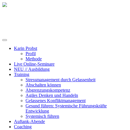
Training, Coaching und Keynotes
Karin Probst
Profil
Methode
Live Online-Seminare
NEU // Ausbildung
Training
Stressmanagement durch Gelassenheit
Abschalten können
Abgrenzungskompetenz
Agiles Denken und Handeln
Gelassenes Konfliktmanagement
Gesund führen: Systemische Führungskräfte
Entwicklung
Systemisch führen
Auftank-Abende
Coaching