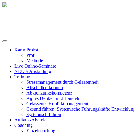
Training, Coaching und Keynotes
Karin Probst
Profil
Methode
Live Online-Seminare
NEU // Ausbildung
Training
Stressmanagement durch Gelassenheit
Abschalten können
Abgrenzungskompetenz
Agiles Denken und Handeln
Gelassenes Konfliktmanagement
Gesund führen: Systemische Führungskräfte Entwicklun
Systemisch führen
Auftank-Abende
Coaching
Einzelcoaching