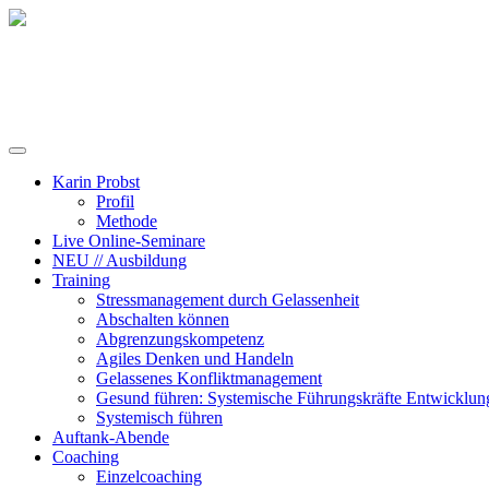
Training, Coaching und Keynotes
Karin Probst
Profil
Methode
Live Online-Seminare
NEU // Ausbildung
Training
Stressmanagement durch Gelassenheit
Abschalten können
Abgrenzungskompetenz
Agiles Denken und Handeln
Gelassenes Konfliktmanagement
Gesund führen: Systemische Führungskräfte Entwicklun
Systemisch führen
Auftank-Abende
Coaching
Einzelcoaching