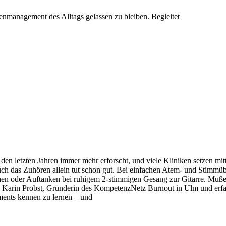
nmanagement des Alltags gelassen zu bleiben. Begleitet
den letzten Jahren immer mehr erforscht, und viele Kliniken setzen mit
auch das Zuhören allein tut schon gut. Bei einfachen Atem- und Stimm
schen oder Auftanken bei ruhigem 2-stimmigen Gesang zur Gitarre. Muße
n und Karin Probst, Gründerin des KompetenzNetz Burnout in Ulm und er
ments kennen zu lernen – und