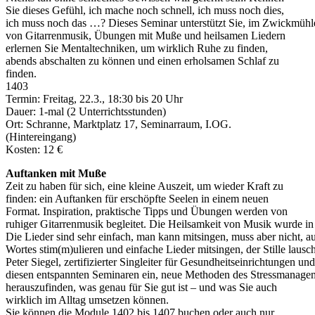
Sie dieses Gefühl, ich mache noch schnell, ich muss noch dies,
ich muss noch das …? Dieses Seminar unterstützt Sie, im Zwickmühle
von Gitarrenmusik, Übungen mit Muße und heilsamen Liedern
erlernen Sie Mentaltechniken, um wirklich Ruhe zu finden,
abends abschalten zu können und einen erholsamen Schlaf zu
finden.
1403
Termin: Freitag, 22.3., 18:30 bis 20 Uhr
Dauer: 1-mal (2 Unterrichtsstunden)
Ort: Schranne, Marktplatz 17, Seminarraum, I.OG.
(Hintereingang)
Kosten: 12 €
Auftanken mit Muße
Zeit zu haben für sich, eine kleine Auszeit, um wieder Kraft zu
finden: ein Auftanken für erschöpfte Seelen in einem neuen
Format. Inspiration, praktische Tipps und Übungen werden von
ruhiger Gitarrenmusik begleitet. Die Heilsamkeit von Musik wurde in 
Die Lieder sind sehr einfach, man kann mitsingen, muss aber nicht, 
Wortes stim(m)ulieren und einfache Lieder mitsingen, der Stille lau
Peter Siegel, zertifizierter Singleiter für Gesundheitseinrichtunge
diesen entspannten Seminaren ein, neue Methoden des Stressmanage
herauszufinden, was genau für Sie gut ist – und was Sie auch
wirklich im Alltag umsetzen können.
Sie können die Module 1402 bis 1407 buchen oder auch nur