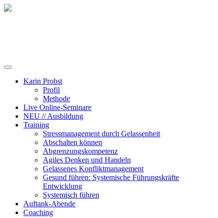
Training, Coaching und Keynotes
Karin Probst
Profil
Methode
Live Online-Seminare
NEU // Ausbildung
Training
Stressmanagement durch Gelassenheit
Abschalten können
Abgrenzungskompetenz
Agiles Denken und Handeln
Gelassenes Konfliktmanagement
Gesund führen: Systemische Führungskräfte
Entwicklung
Systemisch führen
Auftank-Abende
Coaching