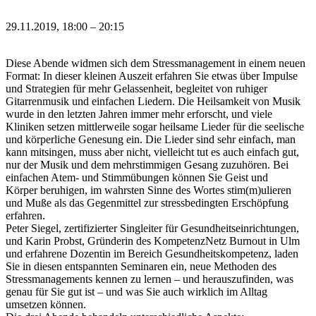
29.11.2019, 18:00 – 20:15
Diese Abende widmen sich dem Stressmanagement in einem neuen
Format: In dieser kleinen Auszeit erfahren Sie etwas über Impulse
und Strategien für mehr Gelassenheit, begleitet von ruhiger
Gitarrenmusik und einfachen Liedern. Die Heilsamkeit von Musik
wurde in den letzten Jahren immer mehr erforscht, und viele
Kliniken setzen mittlerweile sogar heilsame Lieder für die seelische
und körperliche Genesung ein. Die Lieder sind sehr einfach, man
kann mitsingen, muss aber nicht, vielleicht tut es auch einfach gut,
nur der Musik und dem mehrstimmigen Gesang zuzuhören. Bei
einfachen Atem- und Stimmübungen können Sie Geist und
Körper beruhigen, im wahrsten Sinne des Wortes stim(m)ulieren
und Muße als das Gegenmittel zur stressbedingten Erschöpfung
erfahren.
Peter Siegel, zertifizierter Singleiter für Gesundheitseinrichtungen,
und Karin Probst, Gründerin des KompetenzNetz Burnout in Ulm
und erfahrene Dozentin im Bereich Gesundheitskompetenz, laden
Sie in diesen entspannten Seminaren ein, neue Methoden des
Stressmanagements kennen zu lernen – und herauszufinden, was
genau für Sie gut ist – und was Sie auch wirklich im Alltag
umsetzen können.