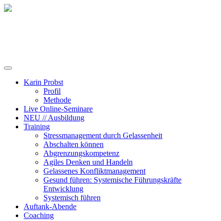
Training, Coaching und Keynotes
Karin Probst
Profil
Methode
Live Online-Seminare
NEU // Ausbildung
Training
Stressmanagement durch Gelassenheit
Abschalten können
Abgrenzungskompetenz
Agiles Denken und Handeln
Gelassenes Konfliktmanagement
Gesund führen: Systemische Führungskräfte
Entwicklung
Systemisch führen
Auftank-Abende
Coaching