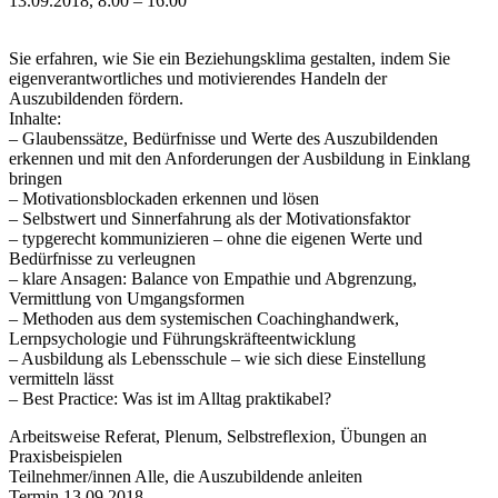
13.09.2018, 8:00 – 16:00
Sie erfahren, wie Sie ein Beziehungsklima gestalten, indem Sie
eigenverantwortliches und motivierendes Handeln der
Auszubildenden fördern.
Inhalte:
– Glaubenssätze, Bedürfnisse und Werte des Auszubildenden
erkennen und mit den Anforderungen der Ausbildung in Einklang
bringen
– Motivationsblockaden erkennen und lösen
– Selbstwert und Sinnerfahrung als der Motivationsfaktor
– typgerecht kommunizieren – ohne die eigenen Werte und
Bedürfnisse zu verleugnen
– klare Ansagen: Balance von Empathie und Abgrenzung,
Vermittlung von Umgangsformen
– Methoden aus dem systemischen Coachinghandwerk,
Lernpsychologie und Führungskräfteentwicklung
– Ausbildung als Lebensschule – wie sich diese Einstellung
vermitteln lässt
– Best Practice: Was ist im Alltag praktikabel?
Arbeitsweise Referat, Plenum, Selbstreflexion, Übungen an
Praxisbeispielen
Teilnehmer/innen Alle, die Auszubildende anleiten
Termin 13.09.2018