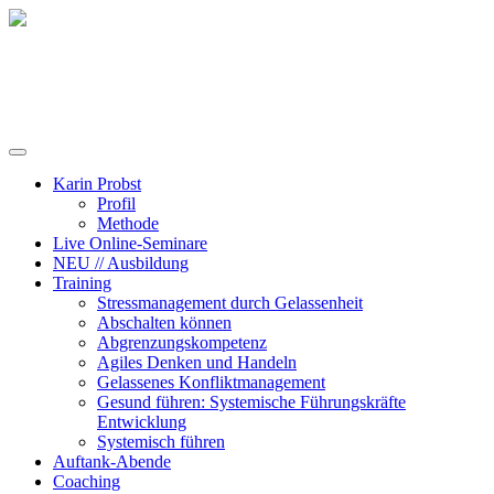
Training, Coaching und Keynotes
Karin Probst
Profil
Methode
Live Online-Seminare
NEU // Ausbildung
Training
Stressmanagement durch Gelassenheit
Abschalten können
Abgrenzungskompetenz
Agiles Denken und Handeln
Gelassenes Konfliktmanagement
Gesund führen: Systemische Führungskräfte
Entwicklung
Systemisch führen
Auftank-Abende
Coaching