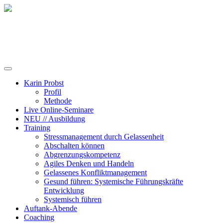
Training, Coaching und Keynotes
Karin Probst
Profil
Methode
Live Online-Seminare
NEU // Ausbildung
Training
Stressmanagement durch Gelassenheit
Abschalten können
Abgrenzungskompetenz
Agiles Denken und Handeln
Gelassenes Konfliktmanagement
Gesund führen: Systemische Führungskräfte
Entwicklung
Systemisch führen
Auftank-Abende
Coaching