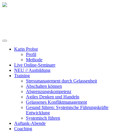
Training, Coaching und Keynotes
Karin Probst
Profil
Methode
Live Online-Seminare
NEU // Ausbildung
Training
Stressmanagement durch Gelassenheit
Abschalten können
Abgrenzungskompetenz
Agiles Denken und Handeln
Gelassenes Konfliktmanagement
Gesund führen: Systemische Führungskräfte
Entwicklung
Systemisch führen
Auftank-Abende
Coaching