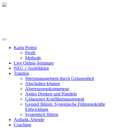
Training, Coaching und Keynotes
Karin Probst
Profil
Methode
Live Online-Seminare
NEU // Ausbildung
Training
Stressmanagement durch Gelassenheit
Abschalten können
Abgrenzungskompetenz
Agiles Denken und Handeln
Gelassenes Konfliktmanagement
Gesund führen: Systemische Führungskräfte
Entwicklung
Systemisch führen
Auftank-Abende
Coaching