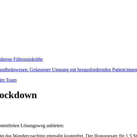
fahrene Führungskräfte
dheitswesen: Gelassener Umgang mit herausfordernden Patient:inne
 im Team
Lockdown
ostenfreien Lösungsweg anbieten:
ist das Wandercoaching einmalig kostenfrei. Der Honorarsatz für 1,5 