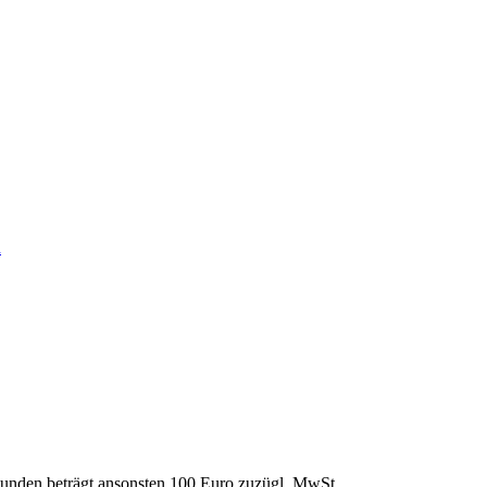
n
Stunden beträgt ansonsten 100 Euro zuzügl. MwSt.