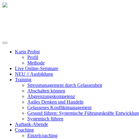
Training, Coaching und Keynotes
Karin Probst
Profil
Methode
Live Online-Seminare
NEU // Ausbildung
Training
Stressmanagement durch Gelassenheit
Abschalten können
Abgrenzungskompetenz
Agiles Denken und Handeln
Gelassenes Konfliktmanagement
Gesund führen: Systemische Führungskräfte Entwicklun
Systemisch führen
Auftank-Abende
Coaching
Einzelcoaching