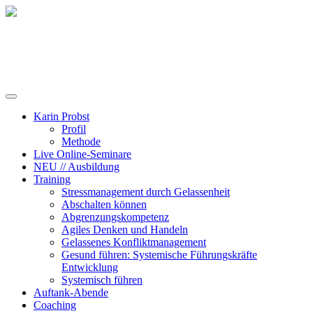
Training, Coaching und Keynotes
Karin Probst
Profil
Methode
Live Online-Seminare
NEU // Ausbildung
Training
Stressmanagement durch Gelassenheit
Abschalten können
Abgrenzungskompetenz
Agiles Denken und Handeln
Gelassenes Konfliktmanagement
Gesund führen: Systemische Führungskräfte
Entwicklung
Systemisch führen
Auftank-Abende
Coaching