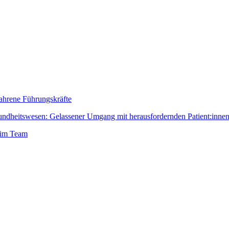
fahrene Führungskräfte
dheitswesen: Gelassener Umgang mit herausfordernden Patient:inne
 im Team