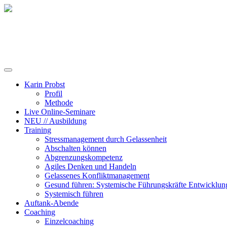
Training, Coaching und Keynotes
Karin Probst
Profil
Methode
Live Online-Seminare
NEU // Ausbildung
Training
Stressmanagement durch Gelassenheit
Abschalten können
Abgrenzungskompetenz
Agiles Denken und Handeln
Gelassenes Konfliktmanagement
Gesund führen: Systemische Führungskräfte Entwicklun
Systemisch führen
Auftank-Abende
Coaching
Einzelcoaching