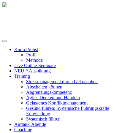
Training, Coaching und Keynotes
Karin Probst
Profil
Methode
Live Online-Seminare
NEU // Ausbildung
Training
Stressmanagement durch Gelassenheit
Abschalten können
Abgrenzungskompetenz
Agiles Denken und Handeln
Gelassenes Konfliktmanagement
Gesund führen: Systemische Führungskräfte
Entwicklung
Systemisch führen
Auftank-Abende
Coaching