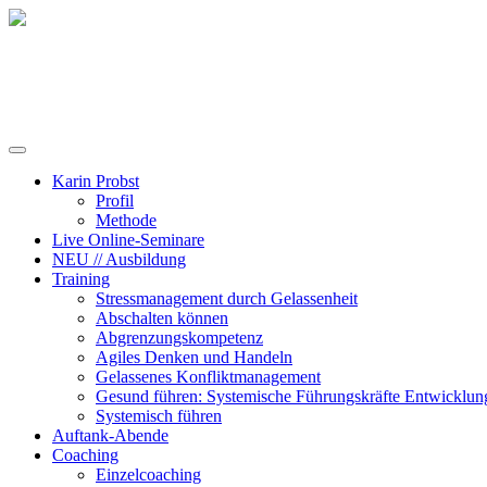
Training, Coaching und Keynotes
Karin Probst
Profil
Methode
Live Online-Seminare
NEU // Ausbildung
Training
Stressmanagement durch Gelassenheit
Abschalten können
Abgrenzungskompetenz
Agiles Denken und Handeln
Gelassenes Konfliktmanagement
Gesund führen: Systemische Führungskräfte Entwicklun
Systemisch führen
Auftank-Abende
Coaching
Einzelcoaching