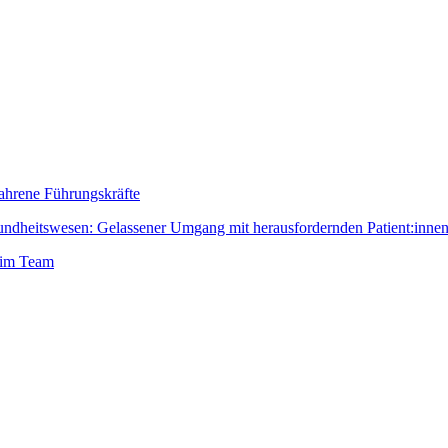
fahrene Führungskräfte
dheitswesen: Gelassener Umgang mit herausfordernden Patient:inne
 im Team