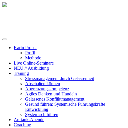
Training, Coaching und Keynotes
Karin Probst
Profil
Methode
Live Online-Seminare
NEU // Ausbildung
Training
Stressmanagement durch Gelassenheit
Abschalten können
Abgrenzungskompetenz
Agiles Denken und Handeln
Gelassenes Konfliktmanagement
Gesund führen: Systemische Führungskräfte
Entwicklung
Systemisch führen
Auftank-Abende
Coaching