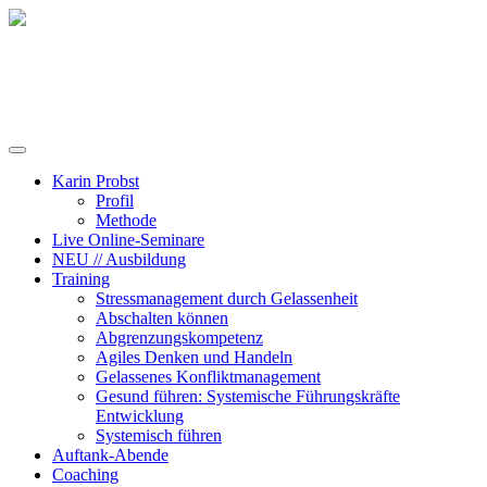
Training, Coaching und Keynotes
Karin Probst
Profil
Methode
Live Online-Seminare
NEU // Ausbildung
Training
Stressmanagement durch Gelassenheit
Abschalten können
Abgrenzungskompetenz
Agiles Denken und Handeln
Gelassenes Konfliktmanagement
Gesund führen: Systemische Führungskräfte
Entwicklung
Systemisch führen
Auftank-Abende
Coaching