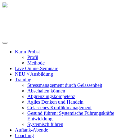
Training, Coaching und Keynotes
Karin Probst
Profil
Methode
Live Online-Seminare
NEU // Ausbildung
Training
Stressmanagement durch Gelassenheit
Abschalten können
Abgrenzungskompetenz
Agiles Denken und Handeln
Gelassenes Konfliktmanagement
Gesund führen: Systemische Führungskräfte
Entwicklung
Systemisch führen
Auftank-Abende
Coaching