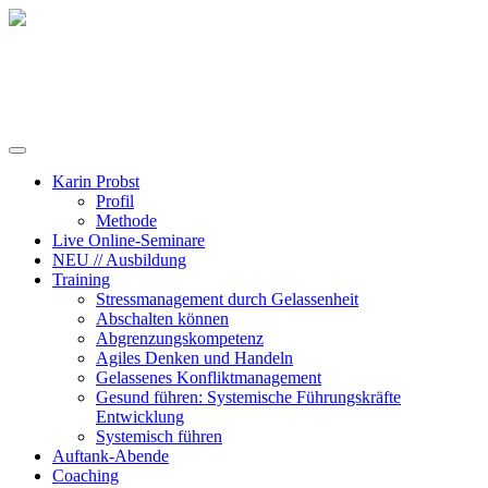
Training, Coaching und Keynotes
Karin Probst
Profil
Methode
Live Online-Seminare
NEU // Ausbildung
Training
Stressmanagement durch Gelassenheit
Abschalten können
Abgrenzungskompetenz
Agiles Denken und Handeln
Gelassenes Konfliktmanagement
Gesund führen: Systemische Führungskräfte
Entwicklung
Systemisch führen
Auftank-Abende
Coaching