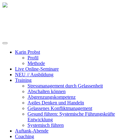
Training, Coaching und Keynotes
Karin Probst
Profil
Methode
Live Online-Seminare
NEU // Ausbildung
Training
Stressmanagement durch Gelassenheit
Abschalten können
Abgrenzungskompetenz
Agiles Denken und Handeln
Gelassenes Konfliktmanagement
Gesund führen: Systemische Führungskräfte
Entwicklung
Systemisch führen
Auftank-Abende
Coaching