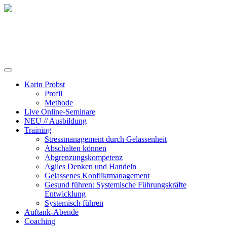
Training, Coaching und Keynotes
Karin Probst
Profil
Methode
Live Online-Seminare
NEU // Ausbildung
Training
Stressmanagement durch Gelassenheit
Abschalten können
Abgrenzungskompetenz
Agiles Denken und Handeln
Gelassenes Konfliktmanagement
Gesund führen: Systemische Führungskräfte
Entwicklung
Systemisch führen
Auftank-Abende
Coaching