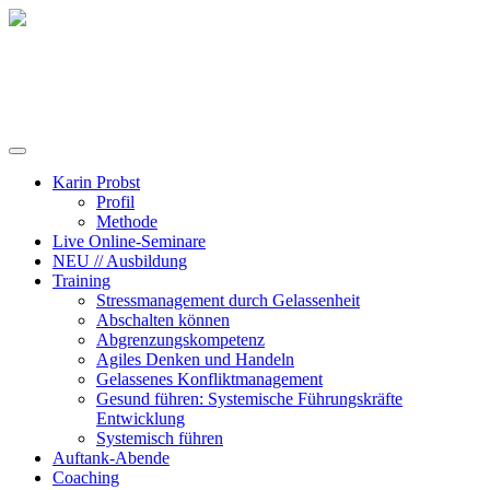
Training, Coaching und Keynotes
Karin Probst
Profil
Methode
Live Online-Seminare
NEU // Ausbildung
Training
Stressmanagement durch Gelassenheit
Abschalten können
Abgrenzungskompetenz
Agiles Denken und Handeln
Gelassenes Konfliktmanagement
Gesund führen: Systemische Führungskräfte
Entwicklung
Systemisch führen
Auftank-Abende
Coaching