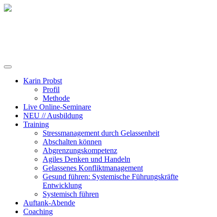
Training, Coaching und Keynotes
Karin Probst
Profil
Methode
Live Online-Seminare
NEU // Ausbildung
Training
Stressmanagement durch Gelassenheit
Abschalten können
Abgrenzungskompetenz
Agiles Denken und Handeln
Gelassenes Konfliktmanagement
Gesund führen: Systemische Führungskräfte
Entwicklung
Systemisch führen
Auftank-Abende
Coaching