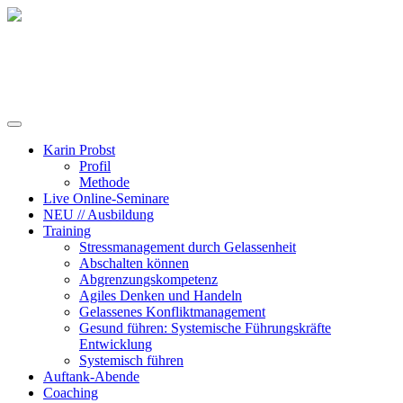
Training, Coaching und Keynotes
Karin Probst
Profil
Methode
Live Online-Seminare
NEU // Ausbildung
Training
Stressmanagement durch Gelassenheit
Abschalten können
Abgrenzungskompetenz
Agiles Denken und Handeln
Gelassenes Konfliktmanagement
Gesund führen: Systemische Führungskräfte
Entwicklung
Systemisch führen
Auftank-Abende
Coaching