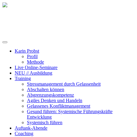
Training, Coaching und Keynotes
Karin Probst
Profil
Methode
Live Online-Seminare
NEU // Ausbildung
Training
Stressmanagement durch Gelassenheit
Abschalten können
Abgrenzungskompetenz
Agiles Denken und Handeln
Gelassenes Konfliktmanagement
Gesund führen: Systemische Führungskräfte
Entwicklung
Systemisch führen
Auftank-Abende
Coaching