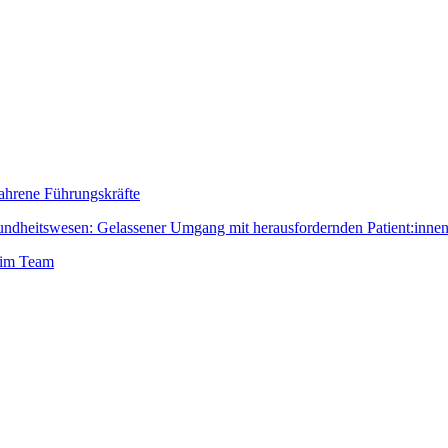
fahrene Führungskräfte
dheitswesen: Gelassener Umgang mit herausfordernden Patient:inne
 im Team