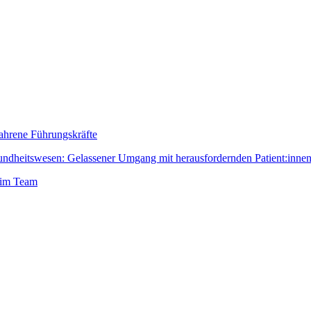
fahrene Führungskräfte
dheitswesen: Gelassener Umgang mit herausfordernden Patient:inne
 im Team