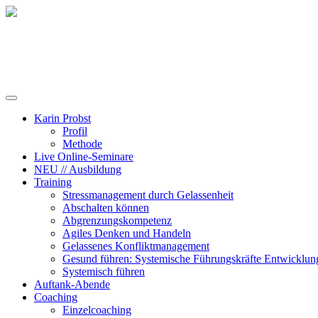
Training, Coaching und Keynotes
Karin Probst
Profil
Methode
Live Online-Seminare
NEU // Ausbildung
Training
Stressmanagement durch Gelassenheit
Abschalten können
Abgrenzungskompetenz
Agiles Denken und Handeln
Gelassenes Konfliktmanagement
Gesund führen: Systemische Führungskräfte Entwicklun
Systemisch führen
Auftank-Abende
Coaching
Einzelcoaching