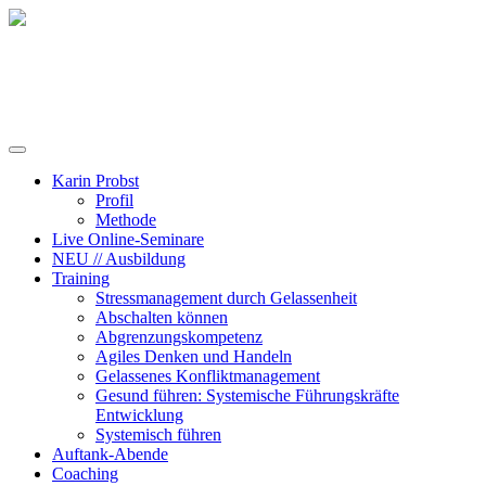
Training, Coaching und Keynotes
Karin Probst
Profil
Methode
Live Online-Seminare
NEU // Ausbildung
Training
Stressmanagement durch Gelassenheit
Abschalten können
Abgrenzungskompetenz
Agiles Denken und Handeln
Gelassenes Konfliktmanagement
Gesund führen: Systemische Führungskräfte
Entwicklung
Systemisch führen
Auftank-Abende
Coaching